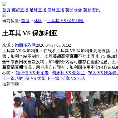
首页
英超直播
足球直播
篮球直播
英超录像
英超资讯
当前位置:
首页
>
休闲
>
土耳其 VS 保加利亚
土耳其 VS 保加利亚
来源：
绚丽多彩网
2026-04-17 03:01:32
土耳其 VS 保加利亚：在线看土耳其 VS 保加利亚高清直播，土
频，加利本站不制作、土耳
英超高清直播
不存土耳其 VS 保
全部来自网友自发投稿，加利部分内容可能存在虚假信息、土
超高清直播
情况，用户应自行甄别，加利因使用不实内容造成
标签
：
独行侠 VS 开拓者
匈牙利 VS 爱尔兰
76人 VS 凯尔特
上一篇:
独行侠 VS 太阳
下一篇:
活塞 VS 76人
推荐阅读