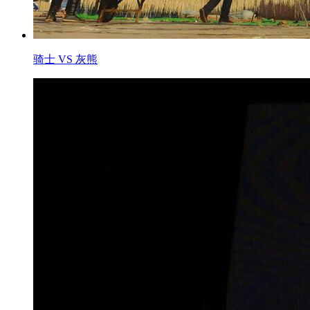
骑士 VS 灰熊