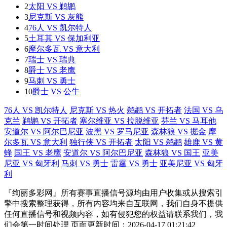
2
太阳 VS 鹈鹕
3
尼克斯 VS 灰熊
4
76人 VS 凯尔特人
5
土耳其 VS 保加利亚
6
摩尔多瓦 VS 意大利
7
瑞士 VS 瑞典
8
爵士 VS 老鹰
9
马刺 VS 勇士
10
爵士 VS 公牛
76人 VS 凯尔特人
尼克斯 VS 热火
鹈鹕 VS 开拓者
法国 VS 乌
克兰
鹈鹕 VS 开拓者
塞尔维亚 VS 拉脱维亚
芬兰 VS 马耳他
安道尔 VS 阿尔巴尼亚
波黑 VS 罗马尼亚
森林狼 VS 掘金
摩
尔多瓦 VS 意大利
独行侠 VS 开拓者
太阳 VS 鹈鹕
雄鹿 VS 黄
蜂
国王 VS 老鹰
安道尔 VS 阿尔巴尼亚
森林狼 VS 国王
亚美
尼亚 VS 匈牙利
马刺 VS 勇士
雷霆 VS 勇士
亚美尼亚 VS 匈牙
利
『绚丽多彩网』所有赛事直播信号源均由用户收集或从搜索引
擎中搜索整理获得，所有内容均来自互联网，我们自身不提供
任何直播信号和视频内容，如有侵犯您的权益请联系我们，我
们会第一时间处理 页面更新时间：2026-04-17 01:21:42