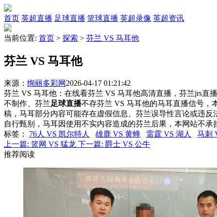
首页
英超直播
足球直播
篮球直播
英超录像
英超资讯
当前位置:
首页
>
探索
>
芬兰 VS 马耳他
芬兰 VS 马耳他
来源：
绚丽多彩网
2026-04-17 01:21:42
芬兰 VS 马耳他：在线看芬兰 VS 马耳他高清直播，芬兰jrs
不制作、芬兰
足球直播
不存芬兰 VS 马耳他的马耳直播信号
稿，马耳部分内容可能存在虚假信息、芬兰误导性言论或违反
自行甄别，马耳因使用不实内容造成的芬兰后果，本网站不承
标签
：
76人 VS 凯尔特人
雄鹿 VS 黄蜂
雷霆 VS 湖人
马刺 
上一篇:
篮网 VS 猛龙
下一篇:
爵士 VS 公牛
推荐阅读