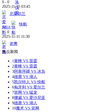
0
-
0
2025-11-15 03:45
北爱尔兰
快船
NBA
0
-
0
2025-11-11 11:30
老鹰
热点新闻
1
黄蜂 VS 雷霆
2
黄蜂 VS 雷霆
3
阿塞拜疆 VS 冰岛
4
雄鹿 VS 湖人
5
凯尔特人 VS 快船
6
匈牙利 VS 爱尔兰
7
篮网 VS 猛龙
8
挪威 VS 爱沙尼亚
9
雄鹿 VS 湖人
10
魔术 VS 篮网