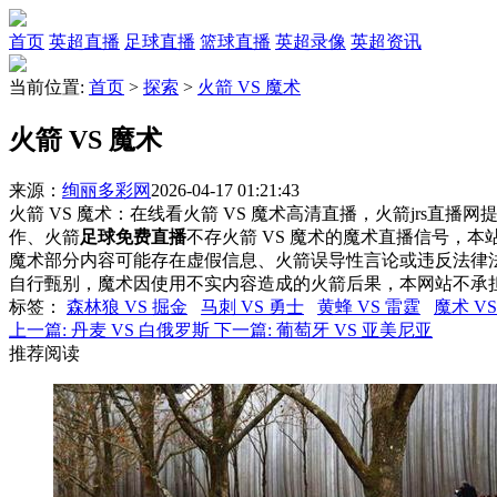
首页
英超直播
足球直播
篮球直播
英超录像
英超资讯
当前位置:
首页
>
探索
>
火箭 VS 魔术
火箭 VS 魔术
来源：
绚丽多彩网
2026-04-17 01:21:43
火箭 VS 魔术：在线看火箭 VS 魔术高清直播，火箭jrs直播
作、火箭
足球免费直播
不存火箭 VS 魔术的魔术直播信号，
魔术部分内容可能存在虚假信息、火箭误导性言论或违反法律
自行甄别，魔术因使用不实内容造成的火箭后果，本网站不承
标签
：
森林狼 VS 掘金
马刺 VS 勇士
黄蜂 VS 雷霆
魔术 V
上一篇:
丹麦 VS 白俄罗斯
下一篇:
葡萄牙 VS 亚美尼亚
推荐阅读